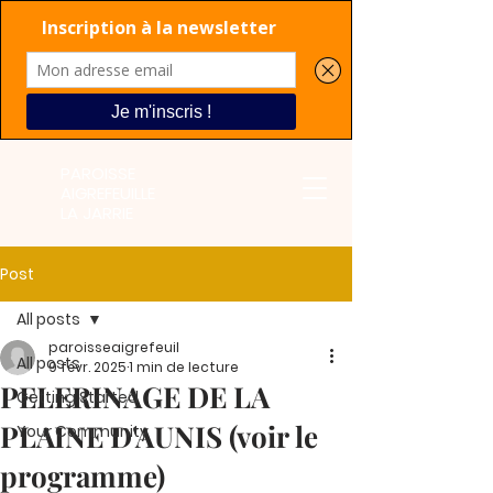
PAROISSE
AIGREFEUILLE
LA JARRIE
Post
All posts
paroisseaigrefeuil
All posts
9 févr. 2025
1 min de lecture
PELERINAGE DE LA
Getting Started
PLAINE D'AUNIS (voir le
Your Community
programme)