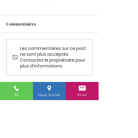
Commentaires
Les commentaires sur ce post
Dimanche 21 juin MESSE
PELERINAGE P
ne sont plus acceptés.
A FORGES
VOCATIONS : L
Contactez le propriétaire pour
Pentecôte
plus d'informations.
Tel
Nous trouver
Email