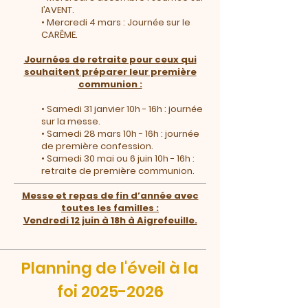
l’AVENT.
• Mercredi 4 mars : Journée sur le
CARÊME.
Journées de retraite pour ceux qui
souhaitent préparer leur première
communion :
• Samedi 31 janvier 10h - 16h : journée
sur la messe.
• Samedi 28 mars 10h - 16h : journée
de première confession.
• Samedi 30 mai ou 6 juin 10h - 16h :
retraite de première communion.
Messe et repas de fin d’année avec
toutes les familles :
Vendredi 12 juin à 18h à Aigrefeuille.
Planning de l'éveil à la
foi
2025-2026