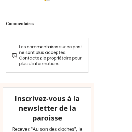
Commentaires
Les commentaires sur ce post
Dimanche 21 juin MESSE
PELERINAGE P
ne sont plus acceptés.
A FORGES
VOCATIONS : L
Contactez le propriétaire pour
Pentecôte
plus d'informations.