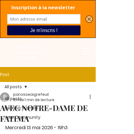
PAROISSE
AIGREFEUILLE
LA JARRIE
Post
All posts
paroisseaigrefeuil
All posts
9 mai
1 min de lecture
AVEC NOTRE-DAME DE
Getting Started
FATIMA
Your Community
Mercredi 13 mai 2026 - 19h3