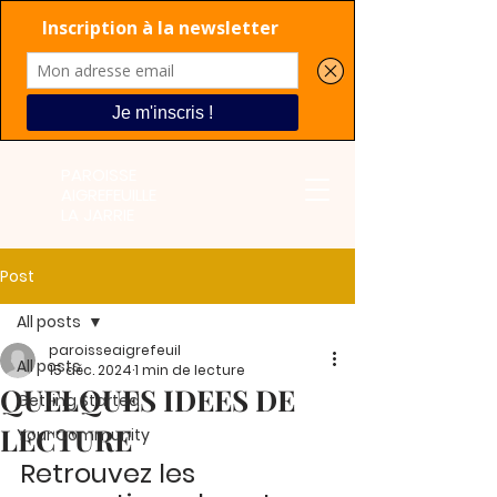
PAROISSE
AIGREFEUILLE
LA JARRIE
Post
All posts
paroisseaigrefeuil
All posts
15 déc. 2024
1 min de lecture
QUELQUES IDEES DE
Getting Started
LECTURE
Your Community
Retrouvez les 