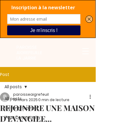
PAROISSE
AIGREFEUILLE
LA JARRIE
Post
All posts
paroisseaigrefeuil
All posts
19 mars 2025
0 min de lecture
REJOINDRE UNE MAISON
Getting Started
D'EVANGILE...
Your Community