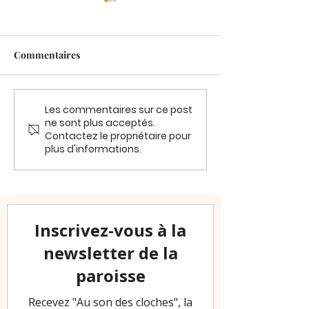
Commentaires
Les commentaires sur ce post
Dimanche 21 juin MESSE
PELERINAGE P
ne sont plus acceptés.
A FORGES
VOCATIONS : L
Contactez le propriétaire pour
Pentecôte
plus d'informations.