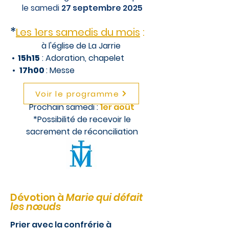
le
samedi
27 septembre 2025
*
Les 1ers samedis du mois
:
à l'église de La Jarrie
•
15h15
: Adoration, chapelet
•
17h00
: M
esse
Voir le programme
Prochain samedi :
1er août
​*Possibilité de recevoir le
sacrement de réconciliation​
Dévotion à
Marie qui défait
les nœuds
Prier avec la confrérie à